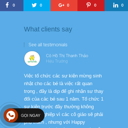
0
0
0
0
0
What clients say
See all testimonials
Cô Hồ Thị Thanh Thảo
Hiệu Trưởng
Việc tổ chức các sự kiện mừng sinh
Chương tr
nhật cho các bé là việc rất quan
thương ph
trọng , đây là dịp để ghi nhận sự thay
dàng thực
đổi của các bé sau 1 năm. Tổ chức 1
cho các b
sự kiện trước đây thường không
sức khỏe 
chuyên nghiệp vì các cô giáo sẽ phải
GỌI NGAY
phụ trách , nhưng với Happy