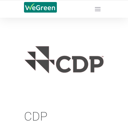
CHỨNG NHẬN SẢN PHẨM BỀN VỮNG
CDP