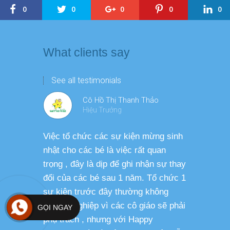
0
0
0
0
0
What clients say
See all testimonials
Cô Hồ Thị Thanh Thảo
Hiệu Trưởng
Việc tổ chức các sự kiện mừng sinh
Chương tr
nhật cho các bé là việc rất quan
thương ph
trọng , đây là dịp để ghi nhận sự thay
dàng thực
đổi của các bé sau 1 năm. Tổ chức 1
cho các b
sự kiện trước đây thường không
sức khỏe 
chuyên nghiệp vì các cô giáo sẽ phải
GỌI NGAY
phụ trách , nhưng với Happy