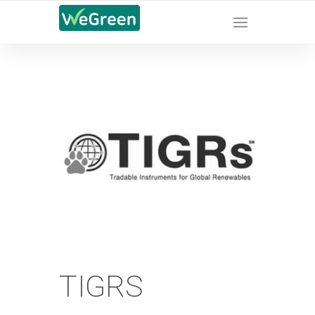
CHỨNG NHẬN SẢN PHẨM BỀN VỮNG
TIGRS