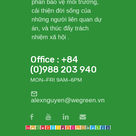
phần bảo vệ môi trường,
cải thiện đời sống của
những người liên quan dự
án, và thúc đẩy trách
nhiệm xã hội .
Office : +84
(0)988 203 940
MON–FRI 9AM–6PM
alexnguyen@wegreen.vn