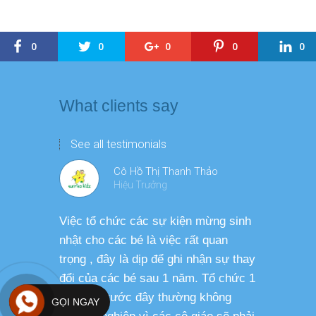
0
0
0
0
0
What clients say
See all testimonials
Cô Hồ Thị Thanh Thảo
Hiệu Trưởng
Việc tổ chức các sự kiện mừng sinh
Chương tr
nhật cho các bé là việc rất quan
thương ph
trọng , đây là dịp để ghi nhận sự thay
dàng thực
đổi của các bé sau 1 năm. Tổ chức 1
cho các b
sự kiện trước đây thường không
sức khỏe 
GỌI NGAY