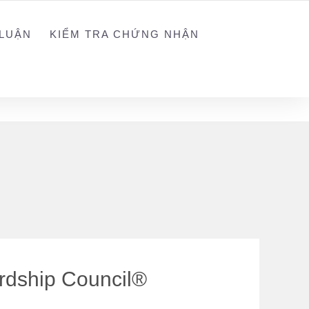
NGUYEN@WEGREEN.VN
SOCIAL NETWORK
LUẬN
KIỂM TRA CHỨNG NHẬN
rdship Council®