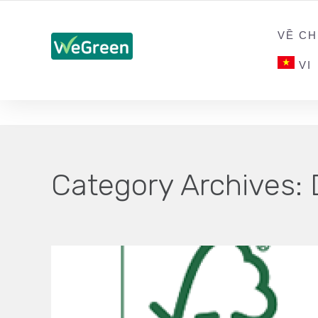
CHỨNG NHẬN SẢN PHẨM BỀN VỮNG
VỀ CH
VI
Category Archives: