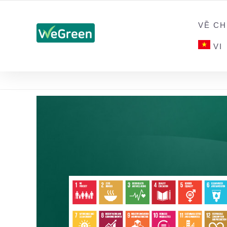
CHỨNG NHẬN SẢN PHẨM BỀN VỮNG
VỀ CH
VI