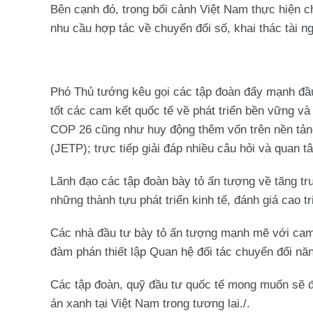
Bên cạnh đó, trong bối cảnh Việt Nam thực hiện c
nhu cầu hợp tác về chuyển đổi số, khai thác tài n
Phó Thủ tướng kêu gọi các tập đoàn đẩy mạnh đầu
tốt các cam kết quốc tế về phát triển bền vững và
COP 26 cũng như huy động thêm vốn trên nền tản
(JETP); trực tiếp giải đáp nhiều câu hỏi và quan 
Lãnh đạo các tập đoàn bày tỏ ấn tượng về tăng 
những thành tựu phát triển kinh tế, đánh giá cao t
Các nhà đầu tư bày tỏ ấn tượng mạnh mẽ với cam k
đàm phán thiết lập Quan hệ đối tác chuyển đổi n
Các tập đoàn, quỹ đầu tư quốc tế mong muốn sẽ đ
án xanh tại Việt Nam trong tương lai./.