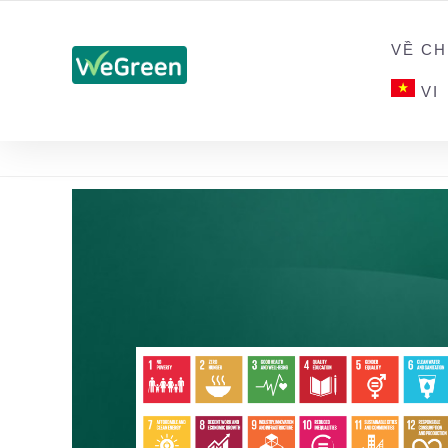
CHỨNG NHẬN SẢN PHẨM BỀN VỮNG
VỀ CH
VI