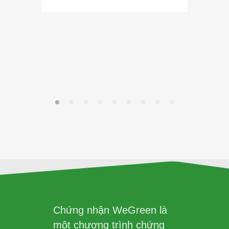
tín ch
Trong bố
Chứng nhận WeGreen là
một chương trình chứng