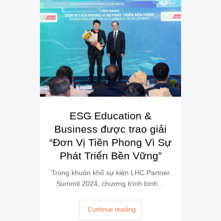
ESG Education &
Hợp t
Business được trao giải
E
“Đơn Vị Tiên Phong Vì Sự
Bu
Phát Triển Bền Vững”
Sys
thốn
Trong khuôn khổ sự kiện LHC Partner
dựa t
Summit 2024, chương trình bình…
Char
nền k
Continue reading