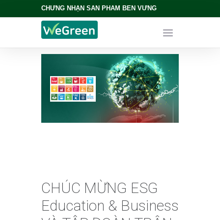
CHỨNG NHẬN SẢN PHẨM BỀN VỮNG
CHÚC MỪNG ESG
Education & Business