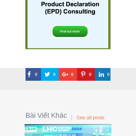
0
0
0
0
0
Bài Viết Khác
See all posts