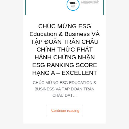
CHÚC MỪNG ESG
E
Education & Business VÀ
Busin
TẬP ĐOÀN TRÂN CHÂU
“Đơn 
CHÍNH THỨC PHÁT
Phát
HÀNH CHỨNG NHẬN
Trong kh
ESG RANKING SCORE
Summit
HẠNG A – EXCELLENT
CHÚC MỪNG ESG EDUCATION &
BUSINESS VÀ TẬP ĐOÀN TRÂN
CHÂU ĐẠT…
Continue reading