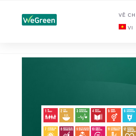
CHỨNG NHẬN SẢN PHẨM BỀN VỮNG
VỀ CH
VI