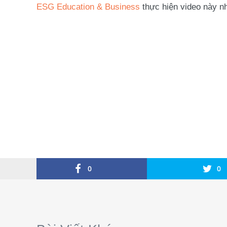
ESG Education & Business
thực hiện video này nh
0
0