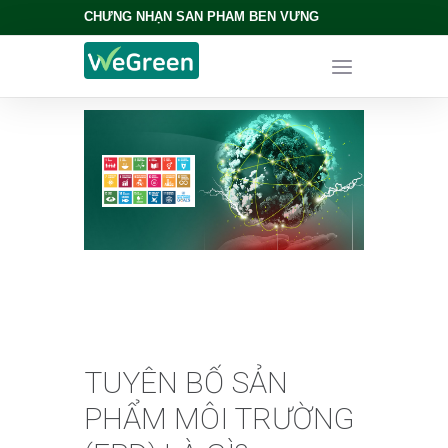
CHỨNG NHẬN SẢN PHẨM BỀN VỮNG
TUYÊN BỐ SẢN
PHẨM MÔI TRƯỜNG