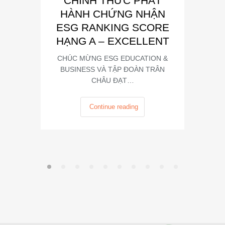
CHÍNH THỨC PHÁT
Phát
HÀNH CHỨNG NHẬN
Trong kh
ESG RANKING SCORE
Summit
HẠNG A – EXCELLENT
CHÚC MỪNG ESG EDUCATION &
BUSINESS VÀ TẬP ĐOÀN TRÂN
CHÂU ĐẠT…
Continue reading