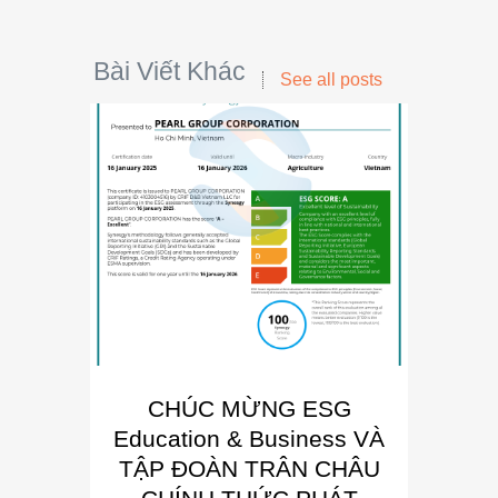
Bài Viết Khác
See all posts
CHÚC MỪNG ESG
E
Education & Business VÀ
Busin
TẬP ĐOÀN TRÂN CHÂU
“Đơn 