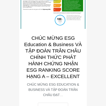
CHÚC MỪNG ESG
E
Education & Business VÀ
Busin
TẬP ĐOÀN TRÂN CHÂU
“Đơn 
CHÍNH THỨC PHÁT
Phát
HÀNH CHỨNG NHẬN
Trong kh
ESG RANKING SCORE
Summit
HẠNG A – EXCELLENT
CHÚC MỪNG ESG EDUCATION &
BUSINESS VÀ TẬP ĐOÀN TRÂN
CHÂU ĐẠT…