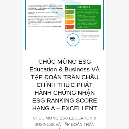
CHÚC MỪNG ESG
E
Education & Business VÀ
Busin
TẬP ĐOÀN TRÂN CHÂU
“Đơn 
CHÍNH THỨC PHÁT
Phát
HÀNH CHỨNG NHẬN
Trong kh
ESG RANKING SCORE
Summit
HẠNG A – EXCELLENT
CHÚC MỪNG ESG EDUCATION &
BUSINESS VÀ TẬP ĐOÀN TRÂN