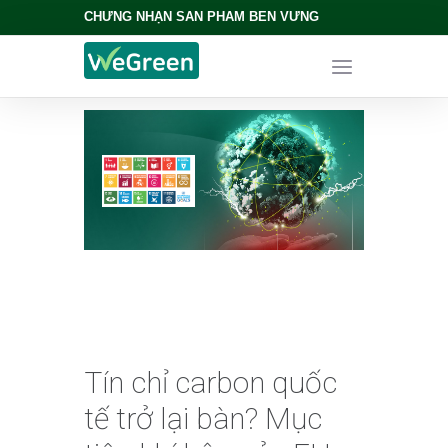
CHỨNG NHẬN SẢN PHẨM BỀN VỮNG
Tín chỉ carbon quốc
tế trở lại bàn? Mục