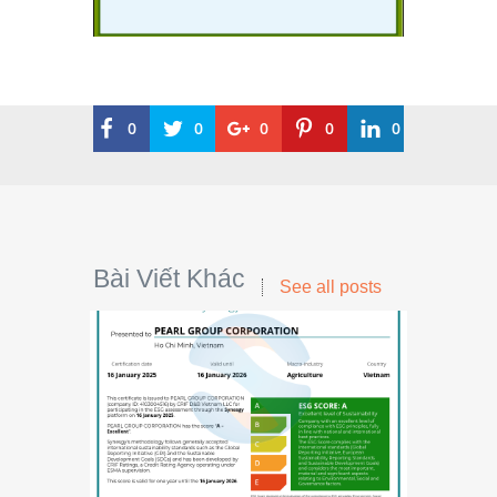
0
0
0
0
0
Bài Viết Khác
See all posts