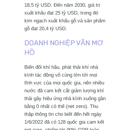
18,5 tỷ USD. Đến năm 2030, giá trị
xuất khẩu đạt 25 tỷ USD, trong đó
kim ngạch xuất khẩu gỗ và sản phẩm
gỗ đạt 20,4 tỷ USD.
DOANH NGHIỆP VẪN MƠ
HỒ
Biến đổi khí hậu, phát thải khí nhà
kính tác động vô cùng lớn tới mọi
lĩnh vực của mọi quốc gia, nên nhiều
nước đã cam kết cắt giảm lượng khí
thải gây hiệu ứng nhà kính xuống gần
bằng 0 nhất có thể (net zero). Thu
thập thông tin cho biết đến hết ngày
1/6/2022 đã có 128 quốc gia cam kết
net zero, chiếm tới 90% GDP toàn