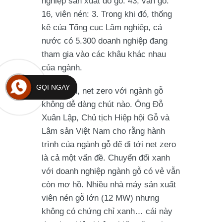
nghiệp sản xuất đồ gỗ: 43, ván gỗ:
16, viên nén: 3. Trong khi đó, thống
kê của Tổng cục Lâm nghiệp, cả
nước có 5.300 doanh nghiệp đang
tham gia vào các khâu khác nhau
của ngành.
GỌI NGAY
Tuy nhiên, net zero với ngành gỗ
không dễ dàng chút nào. Ông Đỗ
Xuân Lập, Chủ tịch Hiệp hội Gỗ và
Lâm sản Việt Nam cho rằng hành
trình của ngành gỗ để đi tới net zero
là cả một vấn đề. Chuyển đổi xanh
với doanh nghiệp ngành gỗ có vẻ vẫn
còn mơ hồ. Nhiều nhà máy sản xuất
viên nén gỗ lớn (12 MW) nhưng
không có chứng chỉ xanh… cái này