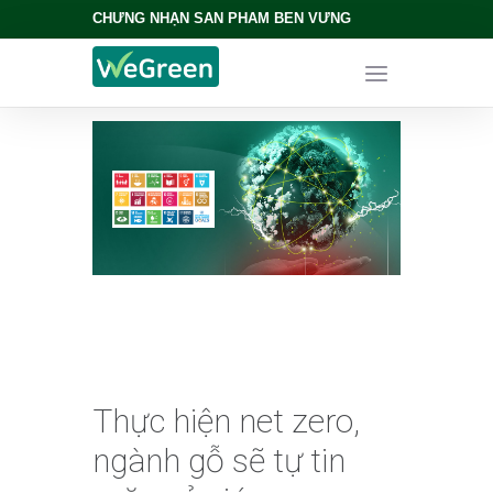
CHỨNG NHẬN SẢN PHẨM BỀN VỮNG
Thực hiện net zero,
ngành gỗ sẽ tự tin