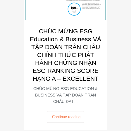
CHÚC MỪNG ESG
E
Education & Business VÀ
Busin
TẬP ĐOÀN TRÂN CHÂU
“Đơn 
CHÍNH THỨC PHÁT
Phát
HÀNH CHỨNG NHẬN
Trong kh
ESG RANKING SCORE
Summit
HẠNG A – EXCELLENT
CHÚC MỪNG ESG EDUCATION &
BUSINESS VÀ TẬP ĐOÀN TRÂN
CHÂU ĐẠT…
Continue reading