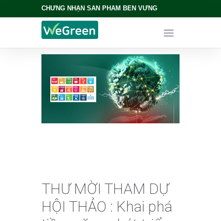
CHỨNG NHẬN SẢN PHẨM BỀN VỮNG
THƯ MỜI THAM DỰ
HỘI THẢO : Khai phá