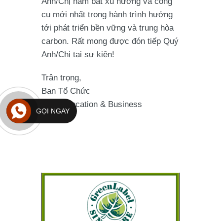
Anh/Chị nắm bắt xu hướng và công
cụ mới nhất trong hành trình hướng
tới
phát triển bền vững
và
trung hòa
carbon
. Rất mong được đón tiếp Quý
Anh/Chị tại sự kiện!
Trân trọng,
Ban Tổ Chức
ESG Education & Business
GỌI NGAY