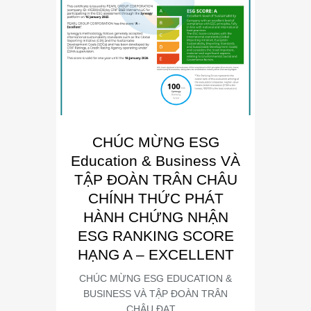
CHÚC MỪNG ESG
E
Education & Business VÀ
Busin
TẬP ĐOÀN TRÂN CHÂU
“Đơn 
CHÍNH THỨC PHÁT
Phát
HÀNH CHỨNG NHẬN
Trong kh
ESG RANKING SCORE
Summit
HẠNG A – EXCELLENT
CHÚC MỪNG ESG EDUCATION &
BUSINESS VÀ TẬP ĐOÀN TRÂN
CHÂU ĐẠT…