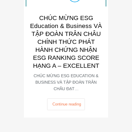
CHÚC MỪNG ESG
E
Education & Business VÀ
Busin
TẬP ĐOÀN TRÂN CHÂU
“Đơn 
CHÍNH THỨC PHÁT
Phát
HÀNH CHỨNG NHẬN
Trong kh
ESG RANKING SCORE
Summit
HẠNG A – EXCELLENT
CHÚC MỪNG ESG EDUCATION &
BUSINESS VÀ TẬP ĐOÀN TRÂN
CHÂU ĐẠT…
Continue reading