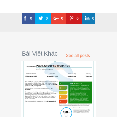
0
0
0
0
0
Bài Viết Khác
See all posts