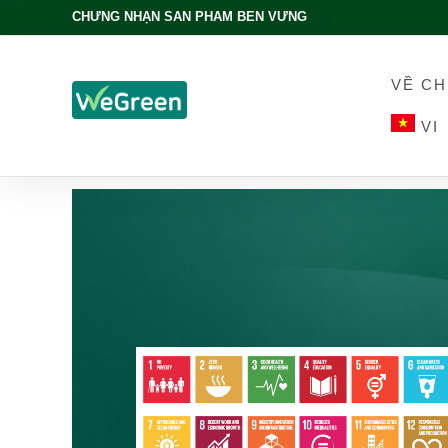
CHỨNG NHẬN SẢN PHẨM BỀN VỮNG
VỀ CH
VI