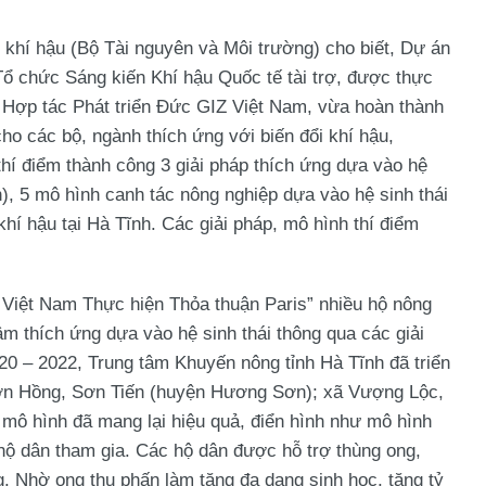
hí hậu (Bộ Tài nguyên và Môi trường) cho biết, Dự án
Tổ chức Sáng kiến Khí hậu Quốc tế tài trợ, được thực
 Hợp tác Phát triển Đức GIZ Việt Nam, vừa hoàn thành
ho các bộ, ngành thích ứng với biến đổi khí hậu,
thí điểm thành công 3 giải pháp thích ứng dựa vào hệ
), 5 mô hình canh tác nông nghiệp dựa vào hệ sinh thái
khí hậu tại Hà Tĩnh. Các giải pháp, mô hình thí điểm
rợ Việt Nam Thực hiện Thỏa thuận Paris” nhiều hộ nông
m thích ứng dựa vào hệ sinh thái thông qua các giải
0 – 2022, Trung tâm Khuyến nông tỉnh Hà Tĩnh đã triển
 Sơn Hồng, Sơn Tiến (huyện Hương Sơn); xã Vượng Lộc,
mô hình đã mang lại hiệu quả, điển hình như mô hình
 hộ dân tham gia. Các hộ dân được hỗ trợ thùng ong,
. Nhờ ong thụ phấn làm tăng đa dạng sinh học, tăng tỷ