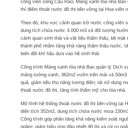
công viên sông Cầu Rào; Mảng xanh tòa nhà Ban q
thí điểm thoát nước đô thị bền vững tại Hoa viên
Theo đó, khu vực cảnh quan trữ nước công viên s
dung tích chứa nước 4.000 m3 và đối tượng hưởng
cảnh quan sinh thái và vật liệu thẩm thấu, bề mặt 
thành phố nhằm tăng khả năng thẩm thấu nước, tă
biến đổi khí hậu dựa vào hệ sinh thái.
Công trình Mảng xanh tòa nhà Ban quản lý Dịch v
mảng tường xanh, 362m2 vườn trên mái và 50m3 b
quả, giảm tiêu thụ năng lượng điện; tái sử dụng n
thoát nước đô thị, tăng tính thẩm mỹ cho tòa nhà.
Mô hình hệ thống thoát nước đô thị bền vững tại
diện tích 352m2, dung tích chứa nước mưa 150m3 v
Công trình góp phần tăng khả năng kiểm soát n
ngầm; giảm hiệu ứng đảo nhiệt đô thị và rủi ro ngậ