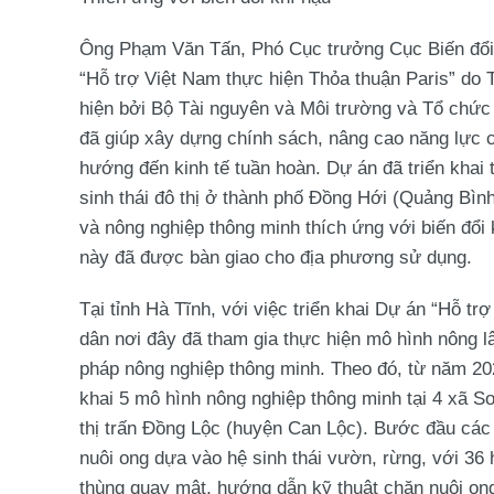
Ông Phạm Văn Tấn, Phó Cục trưởng Cục Biến đổi k
“Hỗ trợ Việt Nam thực hiện Thỏa thuận Paris” do 
hiện bởi Bộ Tài nguyên và Môi trường và Tổ chức
đã giúp xây dựng chính sách, nâng cao năng lực c
hướng đến kinh tế tuần hoàn. Dự án đã triển khai 
sinh thái đô thị ở thành phố Đồng Hới (Quảng Bình
và nông nghiệp thông minh thích ứng với biến đổi 
này đã được bàn giao cho địa phương sử dụng.
Tại tỉnh Hà Tĩnh, với việc triển khai Dự án “Hỗ t
dân nơi đây đã tham gia thực hiện mô hình nông lâ
pháp nông nghiệp thông minh. Theo đó, từ năm 202
khai 5 mô hình nông nghiệp thông minh tại 4 xã
thị trấn Đồng Lộc (huyện Can Lộc). Bước đầu các 
nuôi ong dựa vào hệ sinh thái vườn, rừng, với 36
thùng quay mật, hướng dẫn kỹ thuật chăn nuôi ong