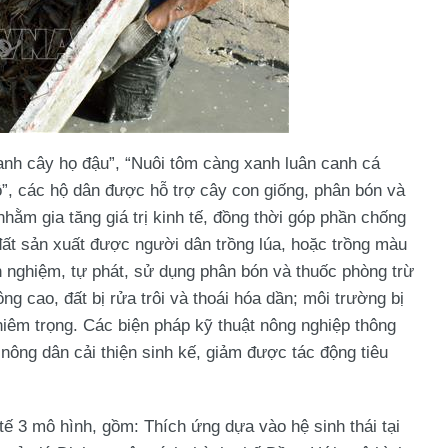
nh cây họ đậu”, “Nuôi tôm càng xanh luân canh cá
ồ”, các hộ dân được hỗ trợ cây con giống, phân bón và
hằm gia tăng giá trị kinh tế, đồng thời góp phần chống
 đất sản xuất được người dân trồng lúa, hoặc trồng màu
h nghiệm, tự phát, sử dụng phân bón và thuốc phòng trừ
g cao, đất bị rửa trôi và thoái hóa dần; môi trường bị
hiêm trọng. Các biện pháp kỹ thuật nông nghiệp thông
 nông dân cải thiện sinh kế, giảm được tác động tiêu
 tế 3 mô hình, gồm: Thích ứng dựa vào hệ sinh thái tại