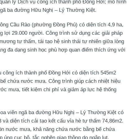
uản lý Dịch vụ công ích thành phố Đồng Hới; mô hình
 ngã ba đường Hữu Nghị – Lý Thường Kiệt.
ông Cầu Rào (phường Đồng Phú) có diện tích 4,9 ha,
 lợi 29.000 người. Công trình sử dụng các giải pháp
mương tự thấm, tái tạo hệ sinh thái tự nhiên giữa lòng
ng đa dạng sinh học phù hợp quan điểm thích ứng với
ụ công ích thành phố Đồng Hới có diện tích 545m2
ể chứa nước mưa. Công trình giúp cách nhiệt hiệu
ước mưa, tiết kiệm chi phí và giảm áp lực hệ thống
 Hoa viên ngã ba đường Hữu Nghị – Lý Thường Kiệt có
à diện tích cải tạo kết cấu vỉa hè tự thấm 74,86m2.
guồn nước mưa, khả năng chứa nước bằng bể chứa
p úng cục bộ, tắc nghẽn giao thông do ngập lụt.