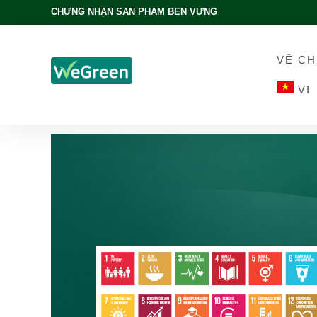
CHỨNG NHẬN SẢN PHẨM BỀN VỮNG
VỀ CH
VI