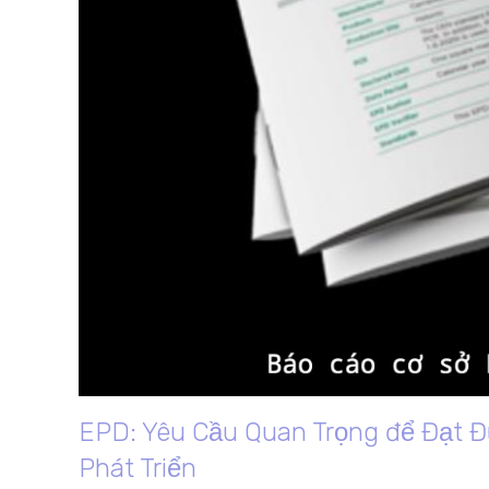
EPD: Yêu Cầu Quan Trọng để Đạt 
Phát Triển