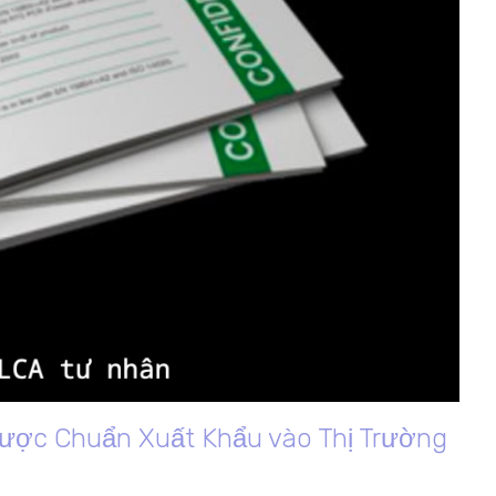
Được Chuẩn Xuất Khẩu vào Thị Trường