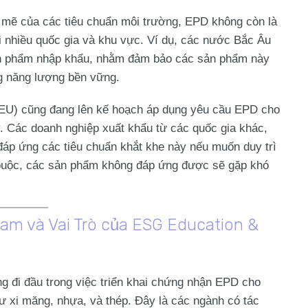
 mẽ của các tiêu chuẩn môi trường, EPD không còn là
i nhiều quốc gia và khu vực. Ví dụ, các nước Bắc Âu
ản phẩm nhập khẩu, nhằm đảm bảo các sản phẩm này
ng năng lượng bền vững.
(EU) cũng đang lên kế hoạch áp dụng yêu cầu EPD cho
. Các doanh nghiệp xuất khẩu từ các quốc gia khác,
đáp ứng các tiêu chuẩn khắt khe này nếu muốn duy trì
t buộc, các sản phẩm không đáp ứng được sẽ gặp khó
am và Vai Trò của ESG Education &
g đi đầu trong việc triển khai chứng nhận EPD cho
hư xi măng, nhựa, và thép. Đây là các ngành có tác