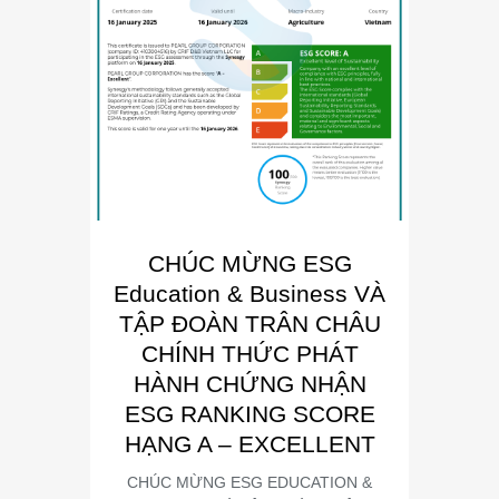
CHÚC MỪNG ESG
E
Education & Business VÀ
Busin
TẬP ĐOÀN TRÂN CHÂU
“Đơn 
CHÍNH THỨC PHÁT
Phát
HÀNH CHỨNG NHẬN
Trong kh
ESG RANKING SCORE
Summit
HẠNG A – EXCELLENT
CHÚC MỪNG ESG EDUCATION &