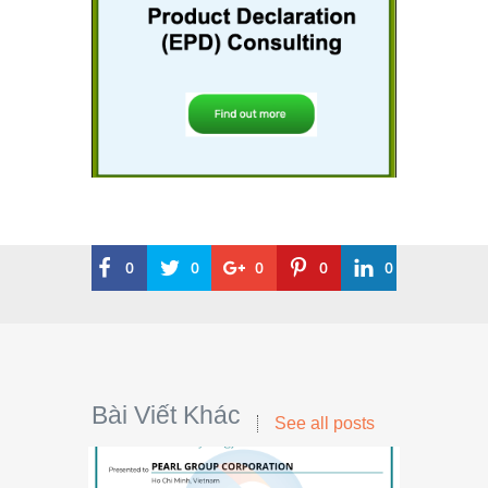
0
0
0
0
0
Bài Viết Khác
See all posts