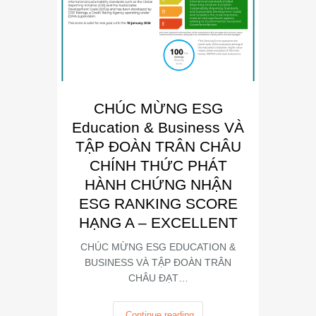
CHÚC MỪNG ESG
E
Education & Business VÀ
Busin
TẬP ĐOÀN TRÂN CHÂU
“Đơn 
CHÍNH THỨC PHÁT
Phát
HÀNH CHỨNG NHẬN
Trong kh
ESG RANKING SCORE
Summit
HẠNG A – EXCELLENT
CHÚC MỪNG ESG EDUCATION &
BUSINESS VÀ TẬP ĐOÀN TRÂN
CHÂU ĐẠT…
Continue reading