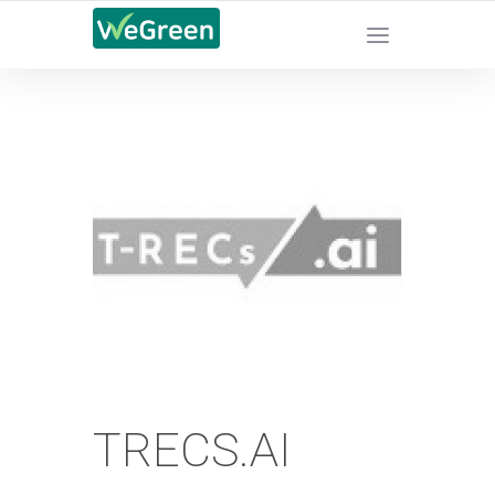
CHỨNG NHẬN SẢN PHẨM BỀN VỮNG
TRECS.AI