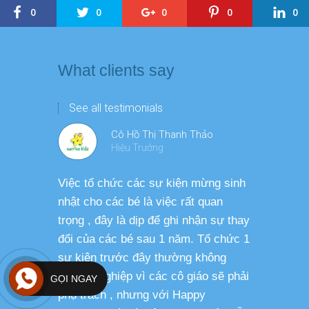
0
0
0
0
0
What clients say
See all testimonials
Cô Hồ Thị Thanh Thảo
Hiệu Trưởng
Việc tổ chức các sự kiện mừng sinh
Chương tr
nhật cho các bé là việc rất quan
thương ph
trọng , đây là dịp để ghi nhận sự thay
dàng thực
đổi của các bé sau 1 năm. Tổ chức 1
cho các b
sự kiện trước đây thường không
sức khỏe 
chuyên nghiệp vì các cô giáo sẽ phải
GỌI NGAY
phụ trách , nhưng với Happy