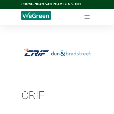
CHỨNG NHẬN SẢN PHẨM BỀN VỮNG
CRIF