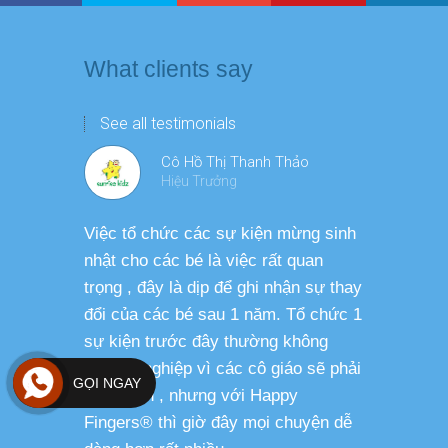
What clients say
See all testimonials
Cô Hồ Thị Thanh Thảo
Hiệu Trưởng
Việc tổ chức các sự kiện mừng sinh
Chương tr
nhật cho các bé là việc rất quan
thương ph
trọng , đây là dịp để ghi nhận sự thay
dàng thực
đổi của các bé sau 1 năm. Tổ chức 1
cho các b
sự kiện trước đây thường không
sức khỏe 
chuyên nghiệp vì các cô giáo sẽ phải
GỌI NGAY
phụ trách , nhưng với Happy
Fingers® thì giờ đây mọi chuyện dễ