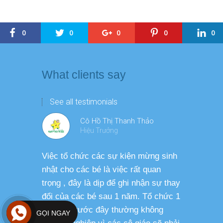
0
0
0
0
0
What clients say
See all testimonials
Cô Hồ Thị Thanh Thảo
Hiệu Trưởng
Việc tổ chức các sự kiện mừng sinh
Chương tr
nhật cho các bé là việc rất quan
thương ph
trọng , đây là dịp để ghi nhận sự thay
dàng thực
đổi của các bé sau 1 năm. Tổ chức 1
cho các b
sự kiện trước đây thường không
sức khỏe 
GỌI NGAY