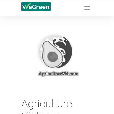
CHỨNG NHẬN SẢN PHẨM BỀN VỮNG
Agriculture