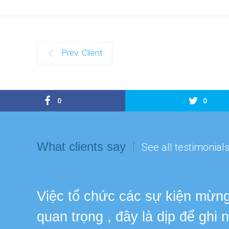
Prev. Client
0
0
What clients say
See all testimonial
Việc tổ chức các sự kiện mừng 
quan trọng , đây là dịp để ghi