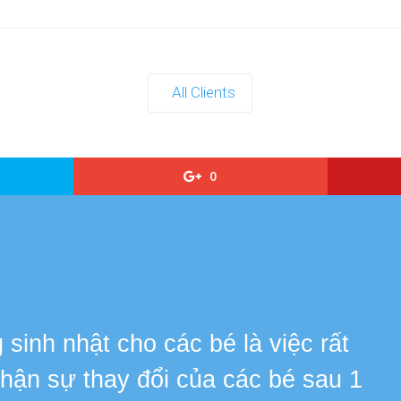
All Clients
0
s
sinh nhật cho các bé là việc rất
 nhận sự thay đổi của các bé sau 1