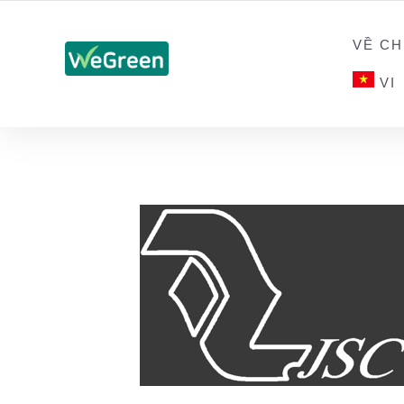
CHỨNG NHẬN SẢN PHẨM BỀN VỮNG
VỀ CH
VI