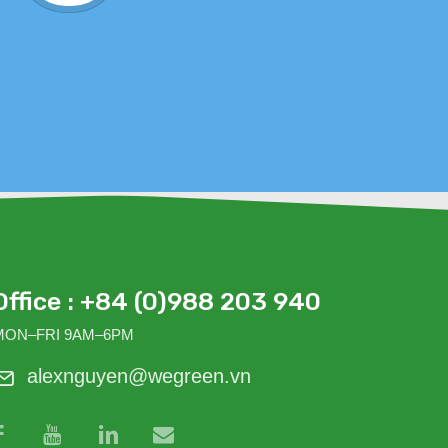
sức
Office : +84 (0)988 203 940
MON–FRI 9AM–6PM
alexnguyen@wegreen.vn