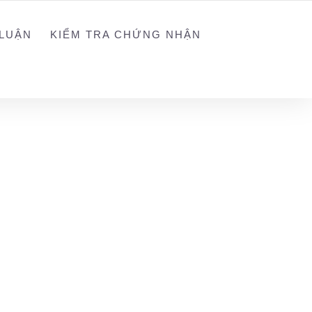
NGUYEN@WEGREEN.VN
SOCIAL NETWORK
LUẬN
KIỂM TRA CHỨNG NHẬN