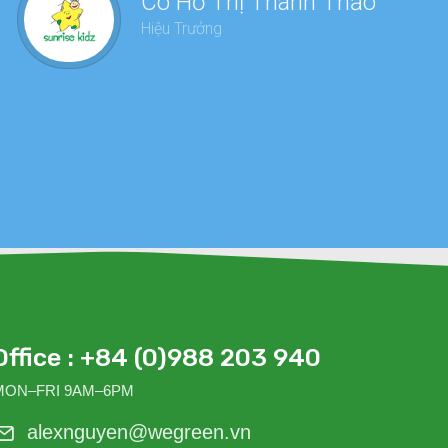
Cô Hồ Thị Thanh Thảo
dàn
Hiệu Trưởng
sức
Office : +84 (0)988 203 940
MON–FRI 9AM–6PM
alexnguyen@wegreen.vn