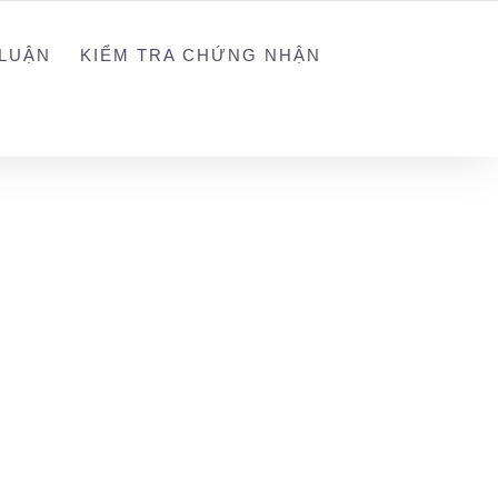
NGUYEN@WEGREEN.VN
SOCIAL NETWORK
LUẬN
KIỂM TRA CHỨNG NHẬN