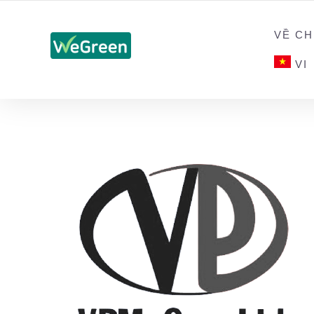
CHỨNG NHẬN SẢN PHẨM BỀN VỮNG
VỀ CH
VI