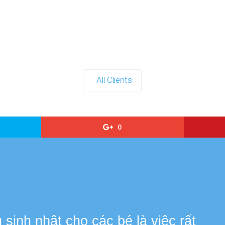
All Clients
0
s
sinh nhật cho các bé là việc rất