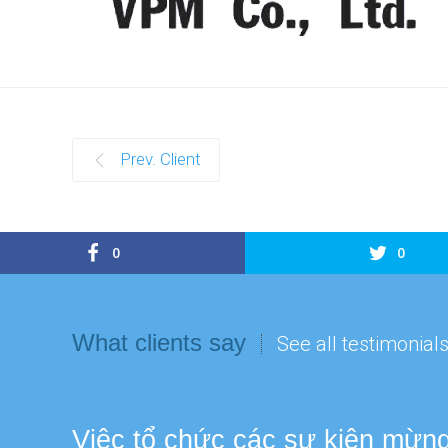
Prev. Client
0
0
What clients say
See all testimonial
Việc tổ chức các sự kiện mừng 