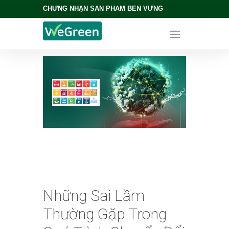
CHỨNG NHẬN SẢN PHẨM BỀN VỮNG
Những Sai Lầm
Thường Gặp Trong