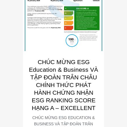
CHÚC MỪNG ESG
E
Education & Business VÀ
Busin
TẬP ĐOÀN TRÂN CHÂU
“Đơn 
CHÍNH THỨC PHÁT
Phát
HÀNH CHỨNG NHẬN
Trong kh
ESG RANKING SCORE
Summit
HẠNG A – EXCELLENT
CHÚC MỪNG ESG EDUCATION &
BUSINESS VÀ TẬP ĐOÀN TRÂN