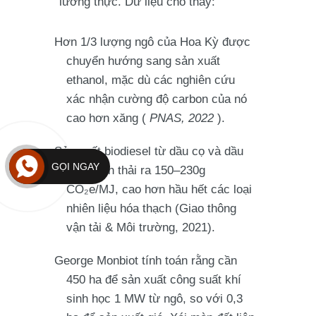
lương thực. Dữ liệu cho thấy:
Hơn 1/3 lượng ngô của Hoa Kỳ được
chuyển hướng sang sản xuất
ethanol, mặc dù các nghiên cứu
xác nhận cường độ carbon của nó
cao hơn xăng (
PNAS, 2022
).
Sản xuất biodiesel từ dầu cọ và dầu
GỌI NGAY
đậu nành thải ra 150–230g
CO₂e/MJ, cao hơn hầu hết các loại
nhiên liệu hóa thạch (Giao thông
vận tải & Môi trường, 2021).
George Monbiot tính toán rằng cần
450 ha để sản xuất công suất khí
sinh học 1 MW từ ngô, so với 0,3