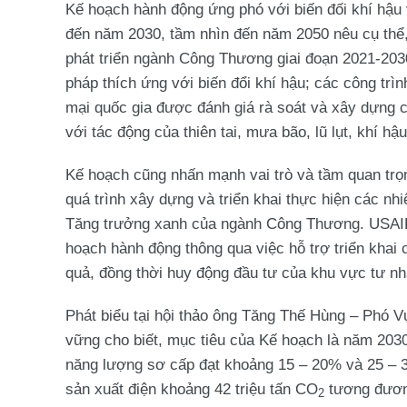
Kế hoạch hành động ứng phó với biến đối khí hậu
đến năm 2030, tầm nhìn đến năm 2050 nêu cụ thể,
phát triển ngành Công Thương giai đoạn 2021-2030
pháp thích ứng với biến đổi khí hậu; các công tr
mại quốc gia được đánh giá rà soát và xây dựng 
với tác động của thiên tai, mưa bão, lũ lụt, khí hậ
Kế hoạch cũng nhấn mạnh vai trò và tầm quan trọn
quá trình xây dựng và triển khai thực hiện các nh
Tăng trưởng xanh của ngành Công Thương. USAID
hoạch hành động thông qua việc hỗ trợ triển khai
quả, đồng thời huy động đầu tư của khu vực tư nh
Phát biểu tại hội thảo ông Tăng Thế Hùng – Phó V
vững cho biết, mục tiêu của Kế hoạch là năm 2030,
năng lượng sơ cấp đạt khoảng 15 – 20% và 25 – 3
sản xuất điện khoảng 42 triệu tấn CO
tương đươn
2