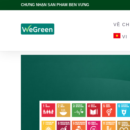
CHỨNG NHẬN SẢN PHẨM BỀN VỮNG
VỀ CH
VI