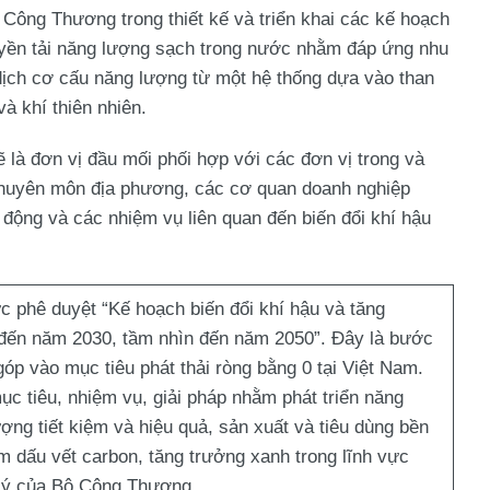
ộ Công Thương trong thiết kế và triển khai các kế hoạch
ruyền tải năng lượng sạch trong nước nhằm đáp ứng nhu
dịch cơ cấu năng lượng từ một hệ thống dựa vào than
à khí thiên nhiên.
 là đơn vị đầu mối phối hợp với các đơn vị trong và
huyên môn địa phương, các cơ quan doanh nghiệp
h động và các nhiệm vụ liên quan đến biến đổi khí hậu
 phê duyệt “Kế hoạch biến đổi khí hậu và tăng
đến năm 2030, tầm nhìn đến năm 2050”. Đây là bước
góp vào mục tiêu phát thải ròng bằng 0 tại Việt Nam.
c tiêu, nhiệm vụ, giải pháp nhằm phát triển năng
ợng tiết kiệm và hiệu quả, sản xuất và tiêu dùng bền
m dấu vết carbon, tăng trưởng xanh trong lĩnh vực
 lý của Bộ Công Thương.