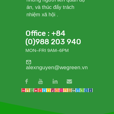
án, và thúc đẩy trách
nhiệm xã hội .
Office : +84
(0)988 203 940
MON–FRI 9AM–6PM
alexnguyen@wegreen.vn