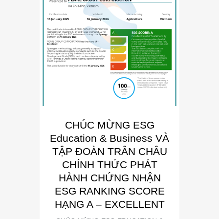
CHÚC MỪNG ESG
E
Education & Business VÀ
Busin
TẬP ĐOÀN TRÂN CHÂU
“Đơn 
CHÍNH THỨC PHÁT
Phát
HÀNH CHỨNG NHẬN
Trong kh
ESG RANKING SCORE
Summit
HẠNG A – EXCELLENT