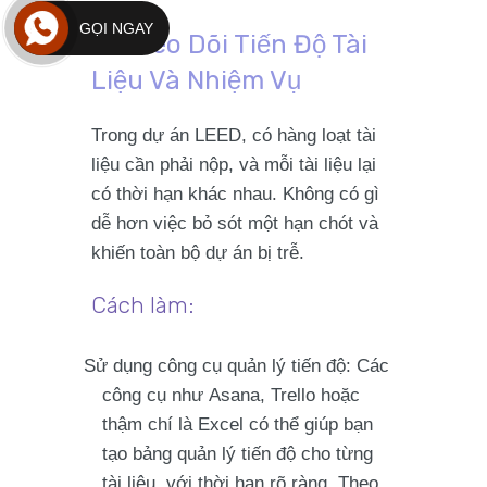
GỌI NGAY
5.
Theo Dõi Tiến Độ Tài
Liệu Và Nhiệm Vụ
Trong dự án LEED, có hàng loạt tài
liệu cần phải nộp, và mỗi tài liệu lại
có thời hạn khác nhau. Không có gì
dễ hơn việc bỏ sót một hạn chót và
khiến toàn bộ dự án bị trễ.
Cách làm:
Sử dụng công cụ quản lý tiến độ
: Các
công cụ như
Asana
,
Trello
hoặc
thậm chí là
Excel
có thể giúp bạn
tạo
bảng quản lý tiến độ
cho từng
tài liệu, với thời hạn rõ ràng. Theo