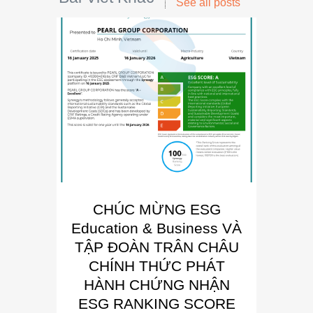
See all posts
CHÚC MỪNG ESG
E
Education & Business VÀ
Busin
TẬP ĐOÀN TRÂN CHÂU
“Đơn 
CHÍNH THỨC PHÁT
Phát
HÀNH CHỨNG NHẬN
Trong kh
ESG RANKING SCORE
Summit