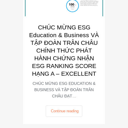
CHÚC MỪNG ESG
E
Education & Business VÀ
Busin
TẬP ĐOÀN TRÂN CHÂU
“Đơn 
CHÍNH THỨC PHÁT
Phát
HÀNH CHỨNG NHẬN
Trong kh
ESG RANKING SCORE
Summit
HẠNG A – EXCELLENT
CHÚC MỪNG ESG EDUCATION &
BUSINESS VÀ TẬP ĐOÀN TRÂN
CHÂU ĐẠT…
Continue reading