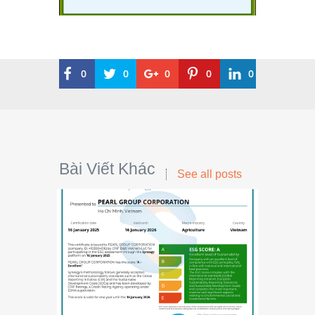
0
0
0
0
0
Bài Viết Khác
See all posts