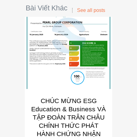
Bài Viết Khác
See all posts
CHÚC MỪNG ESG
E
Education & Business VÀ
Busin
TẬP ĐOÀN TRÂN CHÂU
“Đơn 
CHÍNH THỨC PHÁT
Phát
HÀNH CHỨNG NHẬN
Trong kh