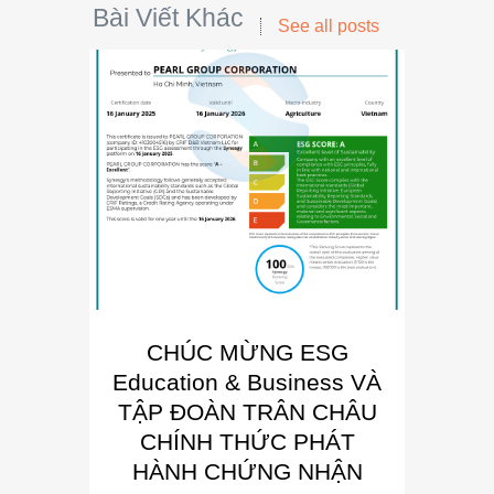
Bài Viết Khác
See all posts
CHÚC MỪNG ESG
E
Education & Business VÀ
Busin
TẬP ĐOÀN TRÂN CHÂU
“Đơn 
CHÍNH THỨC PHÁT
Phát
HÀNH CHỨNG NHẬN
Trong kh