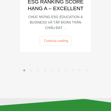
ESG RANKING SCORE
Summit
HẠNG A – EXCELLENT
CHÚC MỪNG ESG EDUCATION &
BUSINESS VÀ TẬP ĐOÀN TRÂN
CHÂU ĐẠT…
Continue reading