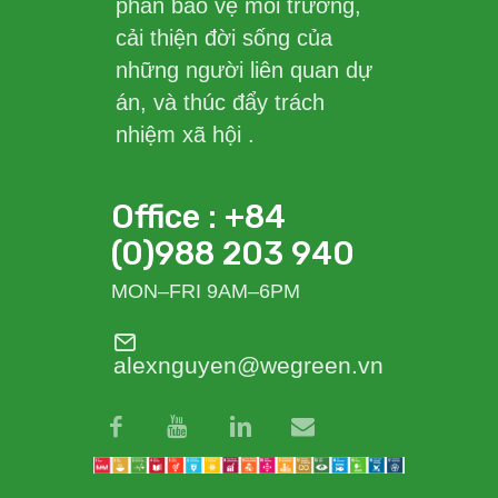
phần bảo vệ môi trường,
cải thiện đời sống của
những người liên quan dự
án, và thúc đẩy trách
nhiệm xã hội .
Office : +84
(0)988 203 940
MON–FRI 9AM–6PM
alexnguyen@wegreen.vn