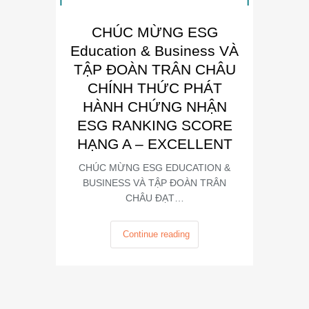
CHÚC MỪNG ESG
E
Education & Business VÀ
Busin
TẬP ĐOÀN TRÂN CHÂU
“Đơn 
CHÍNH THỨC PHÁT
Phát
HÀNH CHỨNG NHẬN
Trong kh
ESG RANKING SCORE
Summit
HẠNG A – EXCELLENT
CHÚC MỪNG ESG EDUCATION &
BUSINESS VÀ TẬP ĐOÀN TRÂN
CHÂU ĐẠT…
Continue reading