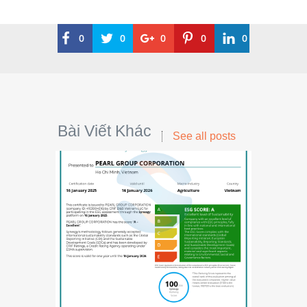
0
0
0
0
0
Bài Viết Khác
See all posts