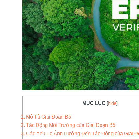
MỤC LỤC
[
hide
]
1. Mô Tả Giai Đoạn B5
2. Tác Động Môi Trường của Giai Đoạn B5
3. Các Yếu Tố Ảnh Hưởng Đến Tác Động của Giai Đ