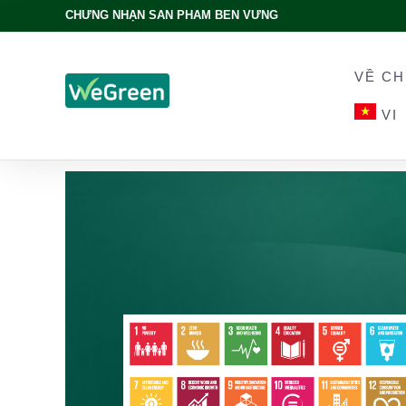
CHỨNG NHẬN SẢN PHẨM BỀN VỮNG
VỀ CH
VI