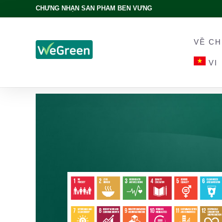
CHỨNG NHẬN SẢN PHẨM BỀN VỮNG
VỀ CH
VI