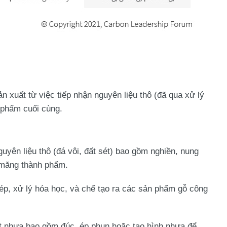
ản xuất
từ việc tiếp nhận nguyên liệu thô (đã qua xử lý
 phẩm cuối cùng.
guyên liệu thô (đá vôi, đất sét) bao gồm nghiền, nung
i măng thành phẩm.
 ép, xử lý hóa học, và chế tạo ra các sản phẩm gỗ công
ạt nhựa bao gồm đúc, ép phun hoặc tạo hình nhựa để