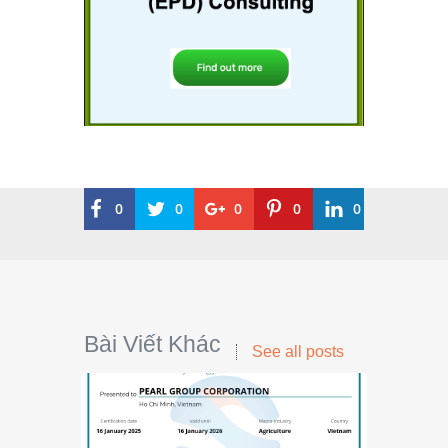
0
0
0
0
0
Bài Viết Khác
See all posts