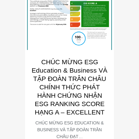
CHÚC MỪNG ESG
E
Education & Business VÀ
Busin
TẬP ĐOÀN TRÂN CHÂU
“Đơn 
CHÍNH THỨC PHÁT
Phát
HÀNH CHỨNG NHẬN
Trong kh
ESG RANKING SCORE
Summit
HẠNG A – EXCELLENT
CHÚC MỪNG ESG EDUCATION &
BUSINESS VÀ TẬP ĐOÀN TRÂN
CHÂU ĐẠT…