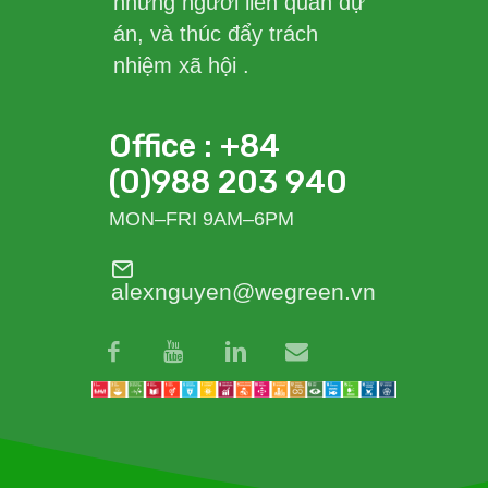
những người liên quan dự
án, và thúc đẩy trách
nhiệm xã hội .
Office : +84
(0)988 203 940
MON–FRI 9AM–6PM
alexnguyen@wegreen.vn