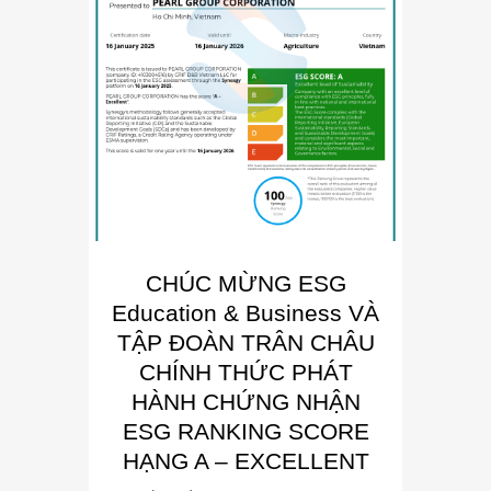
CHÚC MỪNG ESG
E
Education & Business VÀ
Busin
TẬP ĐOÀN TRÂN CHÂU
“Đơn 
CHÍNH THỨC PHÁT
Phát
HÀNH CHỨNG NHẬN
Trong kh
ESG RANKING SCORE
Summit
HẠNG A – EXCELLENT