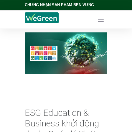
CHỨNG NHẬN SẢN PHẨM BỀN VỮNG
ESG Education &
Business khởi động