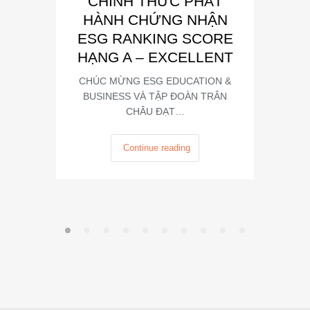
CHÍNH THỨC PHÁT
Phát
HÀNH CHỨNG NHẬN
Trong kh
ESG RANKING SCORE
Summit
HẠNG A – EXCELLENT
CHÚC MỪNG ESG EDUCATION &
BUSINESS VÀ TẬP ĐOÀN TRÂN
CHÂU ĐẠT…
Continue reading