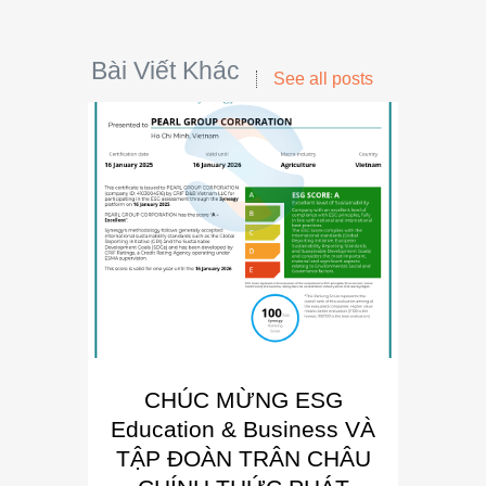
Bài Viết Khác
See all posts
CHÚC MỪNG ESG
E
Education & Business VÀ
Busin
TẬP ĐOÀN TRÂN CHÂU
“Đơn 