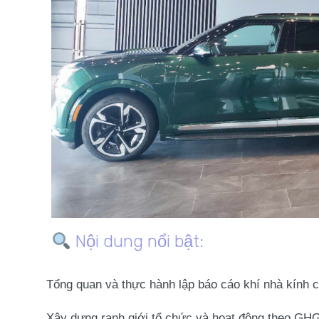
Nội dung nổi bật:
Tổng quan và thực hành lập
báo cáo khí nhà kính 
Xây dựng
ranh giới tổ chức và hoạt động
theo GHG