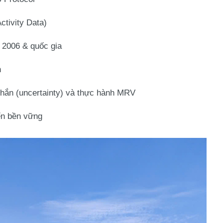
ctivity Data)
2006 & quốc gia
n
hắn (uncertainty)
và thực hành
MRV
ển bền vững