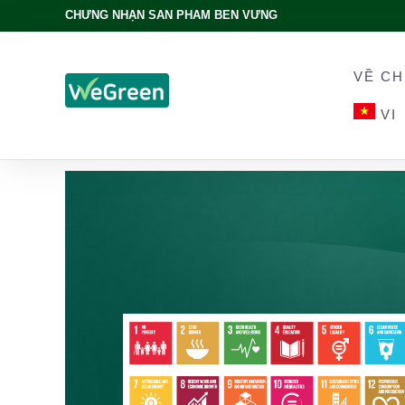
CHỨNG NHẬN SẢN PHẨM BỀN VỮNG
VỀ CH
VI