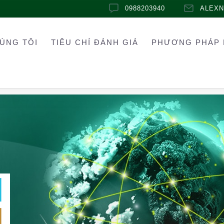
0988203940
ALEX
ÚNG TÔI
TIÊU CHÍ ĐÁNH GIÁ
PHƯƠNG PHÁP 