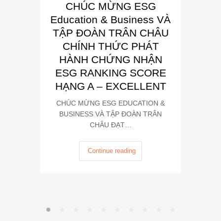
CHÚC MỪNG ESG
E
Education & Business VÀ
Busin
TẬP ĐOÀN TRÂN CHÂU
“Đơn 
CHÍNH THỨC PHÁT
Phát
HÀNH CHỨNG NHẬN
Trong kh
ESG RANKING SCORE
Summit
HẠNG A – EXCELLENT
CHÚC MỪNG ESG EDUCATION &
BUSINESS VÀ TẬP ĐOÀN TRÂN
CHÂU ĐẠT…
Continue reading