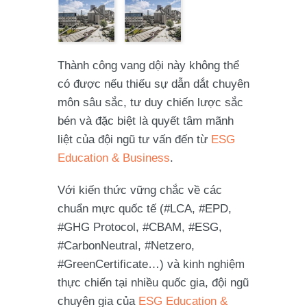
Thành công vang dội này không thể
có được nếu thiếu sự dẫn dắt chuyên
môn sâu sắc, tư duy chiến lược sắc
bén và đặc biệt là quyết tâm mãnh
liệt của đội ngũ tư vấn đến từ
ESG
Education & Business
.
Với kiến thức vững chắc về các
chuẩn mực quốc tế (
#LCA
,
#EPD
,
#GHG
Protocol,
#CBAM
,
#ESG
,
#CarbonNeutral
,
#Netzero
,
#GreenCertificate
…) và kinh nghiệm
thực chiến tại nhiều quốc gia, đội ngũ
chuyên gia của
ESG Education &