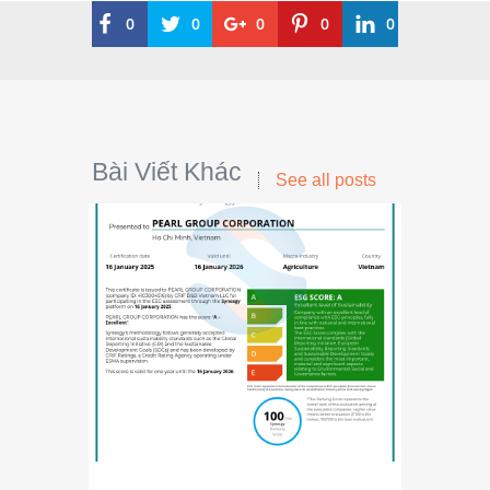
0
0
0
0
0
Bài Viết Khác
See all posts