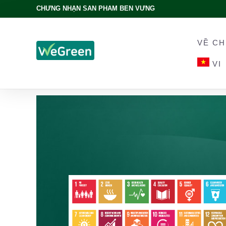
CHỨNG NHẬN SẢN PHẨM BỀN VỮNG
VỀ CH
VI