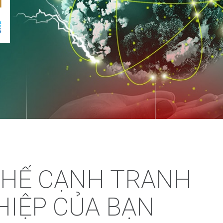
THẾ CẠNH TRANH
IỆP CỦA BẠN