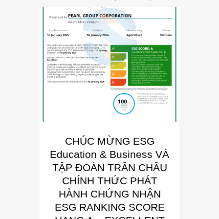
CHÚC MỪNG ESG
E
Education & Business VÀ
Busin
TẬP ĐOÀN TRÂN CHÂU
“Đơn 
CHÍNH THỨC PHÁT
Phát
HÀNH CHỨNG NHẬN
Trong kh
ESG RANKING SCORE
Summit