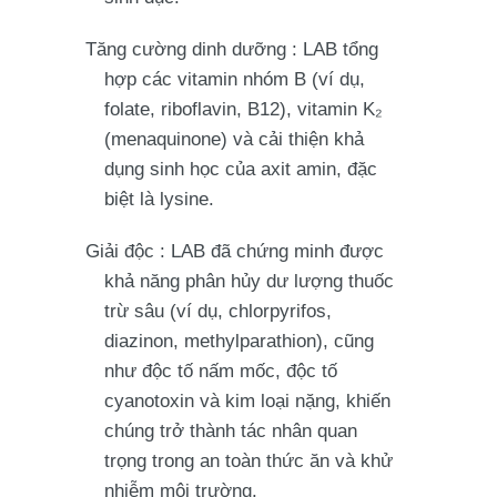
Tăng cường dinh dưỡng
: LAB tổng
hợp các vitamin nhóm B (ví dụ,
folate, riboflavin, B12),
vitamin K₂
(menaquinone)
và cải thiện khả
dụng sinh học của axit amin, đặc
biệt là lysine.
Giải độc
: LAB đã chứng minh được
khả năng phân hủy dư lượng thuốc
trừ sâu (ví dụ, chlorpyrifos,
diazinon, methylparathion), cũng
như độc tố nấm mốc, độc tố
cyanotoxin và kim loại nặng, khiến
chúng trở thành tác nhân quan
trọng trong an toàn thức ăn và khử
nhiễm môi trường.