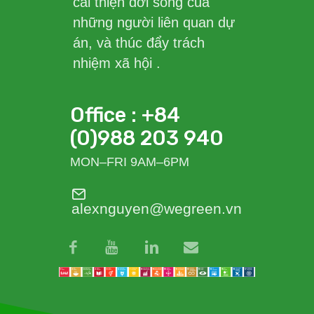
cải thiện đời sống của
những người liên quan dự
án, và thúc đẩy trách
nhiệm xã hội .
Office : +84
(0)988 203 940
MON–FRI 9AM–6PM
alexnguyen@wegreen.vn