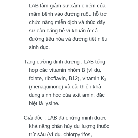
LAB làm giảm sự xâm chiếm của
mầm bệnh vào đường ruột, hỗ trợ
chức năng miễn dịch và thúc đẩy
sự cân bằng hệ vi khuẩn ở cả
đường tiêu hóa và đường tiết niệu
sinh dục.
Tăng cường dinh dưỡng
: LAB tổng
hợp các vitamin nhóm B (ví dụ,
folate, riboflavin, B12),
vitamin K₂
(menaquinone)
và cải thiện khả
dụng sinh học của axit amin, đặc
biệt là lysine.
Giải độc
: LAB đã chứng minh được
khả năng phân hủy dư lượng thuốc
trừ sâu (ví dụ, chlorpyrifos,