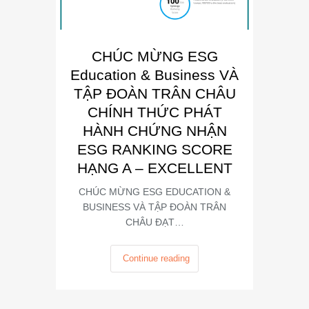
CHÚC MỪNG ESG
E
Education & Business VÀ
Busin
TẬP ĐOÀN TRÂN CHÂU
“Đơn 
CHÍNH THỨC PHÁT
Phát
HÀNH CHỨNG NHẬN
Trong kh
ESG RANKING SCORE
Summit
HẠNG A – EXCELLENT
CHÚC MỪNG ESG EDUCATION &
BUSINESS VÀ TẬP ĐOÀN TRÂN
CHÂU ĐẠT…
Continue reading