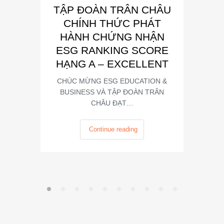
TẬP ĐOÀN TRÂN CHÂU
“Đơn 
CHÍNH THỨC PHÁT
Phát
HÀNH CHỨNG NHẬN
Trong kh
ESG RANKING SCORE
Summit
HẠNG A – EXCELLENT
CHÚC MỪNG ESG EDUCATION &
BUSINESS VÀ TẬP ĐOÀN TRÂN
CHÂU ĐẠT…
Continue reading