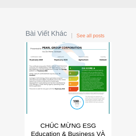
Bài Viết Khác
See all posts
CHÚC MỪNG ESG
E
Education & Business VÀ
Busin