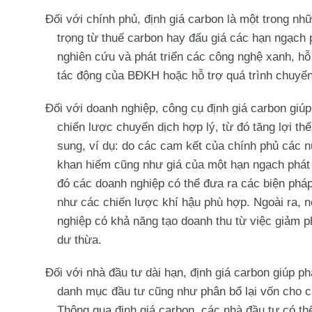
Đối với chính phủ, định giá carbon là một trong nh
trọng từ thuế carbon hay đấu giá các hạn ngạch p
nghiên cứu và phát triển các công nghệ xanh, hỗ
tác động của BĐKH hoặc hỗ trợ quá trình chuyển 
Đối với doanh nghiệp, công cụ định giá carbon giú
chiến lược chuyển dịch hợp lý, từ đó tăng lợi th
sung, ví dụ: do các cam kết của chính phủ các 
khan hiếm cũng như giá của một hạn ngạch phát t
đó các doanh nghiệp có thể đưa ra các biện phá
như các chiến lược khí hậu phù hợp. Ngoài ra, n
nghiệp có khả năng tạo doanh thu từ việc giảm p
dư thừa.
Đối với nhà đầu tư dài hạn, định giá carbon giúp 
danh mục đầu tư cũng như phân bổ lại vốn cho cá
Thông qua định giá carbon, các nhà đầu tư có th