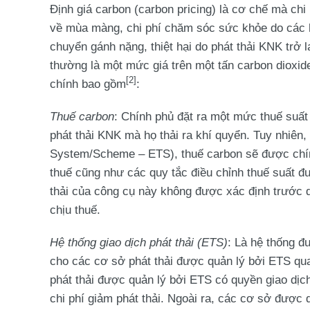
Định giá carbon (carbon pricing) là cơ chế mà chi 
về mùa màng, chi phí chăm sóc sức khỏe do các 
chuyển gánh nặng, thiệt hại do phát thải KNK trở 
thường là một mức giá trên một tấn carbon dioxi
[2]
chính bao gồm
:
Thuế carbon
: Chính phủ đặt ra một mức thuế suất
phát thải KNK mà họ thải ra khí quyển. Tuy nhiên,
System/Scheme – ETS), thuế carbon sẽ được chính
thuế cũng như các quy tắc điều chỉnh thuế suất đ
thải của công cụ này không được xác định trước d
chịu thuế.
Hệ thống giao dịch phát thải (ETS)
: Là hệ thống đư
cho các cơ sở phát thải được quản lý bởi ETS qua
phát thải được quản lý bởi ETS có quyền giao dịc
chi phí giảm phát thải. Ngoài ra, các cơ sở được 