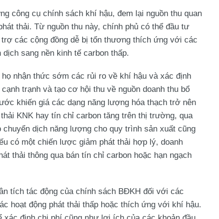
ững công cụ chính sách khí hậu, đem lại nguồn thu quan
hát thải. Từ nguồn thu này, chính phủ có thể đầu tư
 trợ các cộng đồng dễ bị tổn thương thích ứng với các
dịch sang nền kinh tế carbon thấp.
p họ nhận thức sớm các rủi ro về khí hậu và xác định
ế cạnh trạnh và tạo cơ hội thu về nguồn doanh thu bổ
nước khiến giá các dạng năng lượng hóa thạch trở nên
hải KNK hay tín chỉ carbon tăng trên thị trường, qua
p chuyển dịch năng lượng cho quy trình sản xuất cũng
ếu có một chiến lược giảm phát thải hợp lý, doanh
hát thải thông qua bán tín chỉ carbon hoặc hạn ngạch
phân tích tác động của chính sách BĐKH đối với các
c hoạt động phát thải thấp hoặc thích ứng với khí hậu.
ể xác định chi phí cũng như lợi ích của các khoản đầu