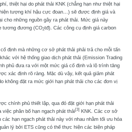
phí, thiệt hại do phát thải KNK (chẳng hạn như thiệt hại
hiện tượng khí hậu cực đoan…) sẽ được định giá và
lại cho những nguồn gây ra phát thải. Mức giá này
de tương đương (CO
tđ). Các công cụ định giá carbon
2
 cố định mà những cơ sở phát thải phải trả cho mỗi tấn
 khác với hệ thống giao dịch phát thải (Emission Trading
 phủ đưa ra với một mức giá cố định và lộ trình tăng
ược xác định rõ ràng. Mặc dù vậy, kết quả giảm phát
o không đặt ra mức giới hạn phát thải cho các đơn vị
ợc chính phủ thiết lập, qua đó đặt giới hạn phát thải
[3]
 việc phân bổ hạn ngạch phát thải
KNK. Các cơ sở
h các hạn ngạch phát thải này với nhau nhằm tối ưu hóa
quản lý bởi ETS cũng có thể thực hiện các biện pháp