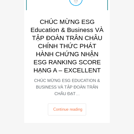
CHÚC MỪNG ESG
E
Education & Business VÀ
Busin
TẬP ĐOÀN TRÂN CHÂU
“Đơn 
CHÍNH THỨC PHÁT
Phát
HÀNH CHỨNG NHẬN
Trong kh
ESG RANKING SCORE
Summit
HẠNG A – EXCELLENT
CHÚC MỪNG ESG EDUCATION &
BUSINESS VÀ TẬP ĐOÀN TRÂN
CHÂU ĐẠT…
Continue reading