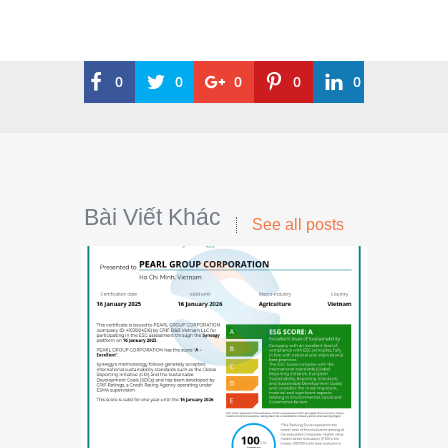
0
0
0
0
0
Bài Viết Khác
See all posts