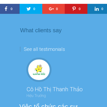
0
0
0
0
0
What clients say
See all testimonials
Cô Hồ Thị Thanh Thảo
Cô T
Hiệu Trưởng
Hiệu T
Việc tổ chức các sự
Chương