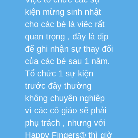
kiện mừng sinh nhật
hay và
cho các bé là việc rất
hợp ch
quan trọng , đây là dịp
dàng t
để ghi nhận sự thay đổi
trườn
của các bé sau 1 năm.
các b
Tổ chức 1 sự kiện
chăm s
trước đây thường
nhất.
không chuyên nghiệp
vì các cô giáo sẽ phải
phụ trách , nhưng với
Happy Fingers® thì giờ