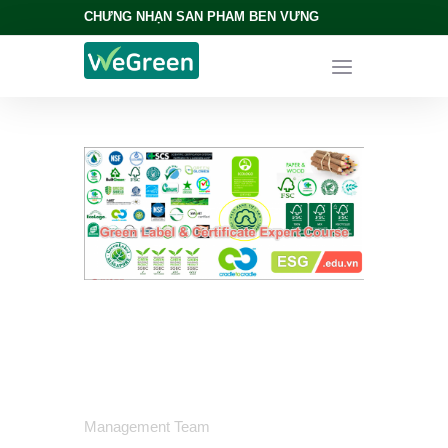
CHỨNG NHẬN SẢN PHẨM BỀN VỮNG
Management Team