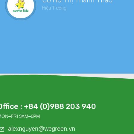
Cô Hồ Thị Thanh Thảo
dàn
Hiệu Trưởng
sức
Office : +84 (0)988 203 940
MON–FRI 9AM–6PM
alexnguyen@wegreen.vn