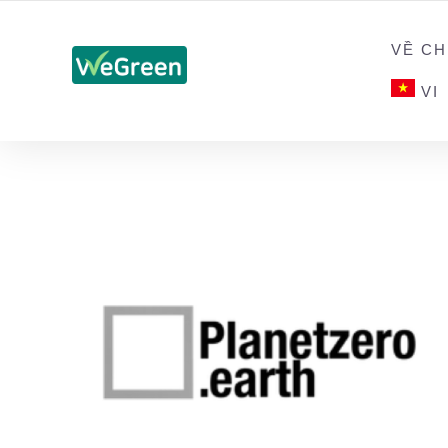
CHỨNG NHẬN SẢN PHẨM BỀN VỮNG
VỀ CH
VI