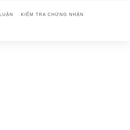
NGUYEN@WEGREEN.VN
SOCIAL NETWORK
LUẬN
KIỂM TRA CHỨNG NHẬN