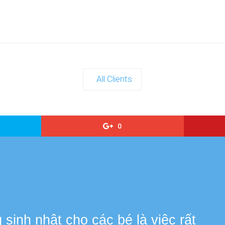
All Clients
0
s
sinh nhật cho các bé là việc rất