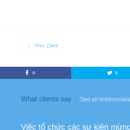
Prev. Client
0
0
What clients say
See all testimonial
Việc tổ chức các sự kiện mừng 