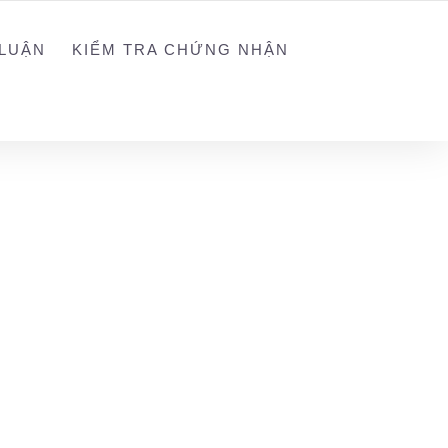
NGUYEN@WEGREEN.VN
SOCIAL NETWORK
LUẬN
KIỂM TRA CHỨNG NHẬN