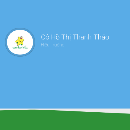
Chư
Cô Hồ Thị Thanh Thảo
dàn
Hiệu Trưởng
sức