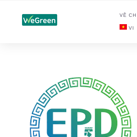
CHỨNG NHẬN SẢN PHẨM BỀN VỮNG
VỀ CH
VI