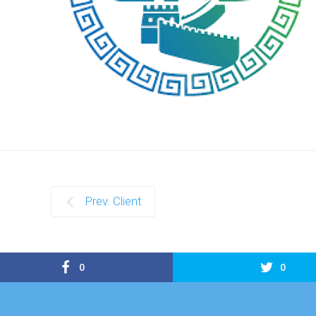
Prev. Client
0
0