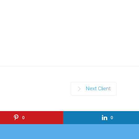
Next Client
0
0