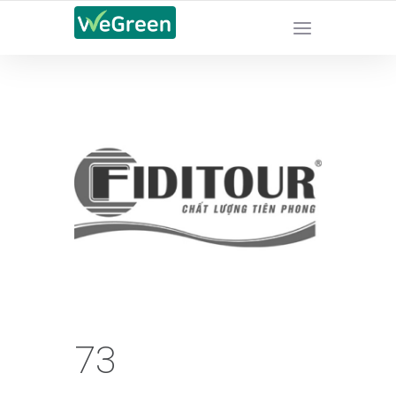
CHỨNG NHẬN SẢN PHẨM BỀN VỮNG
73