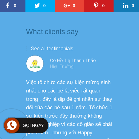
0
0
0
0
0
What clients say
See all testimonials
Cô Hồ Thị Thanh Thảo
Hiệu Trưởng
Việc tổ chức các sự kiện mừng sinh
Chương tr
nhật cho các bé là việc rất quan
thương ph
trọng , đây là dịp để ghi nhận sự thay
dàng thực
đổi của các bé sau 1 năm. Tổ chức 1
cho các b
sự kiện trước đây thường không
sức khỏe 
chuyên nghiệp vì các cô giáo sẽ phải
GỌI NGAY
phụ trách , nhưng với Happy